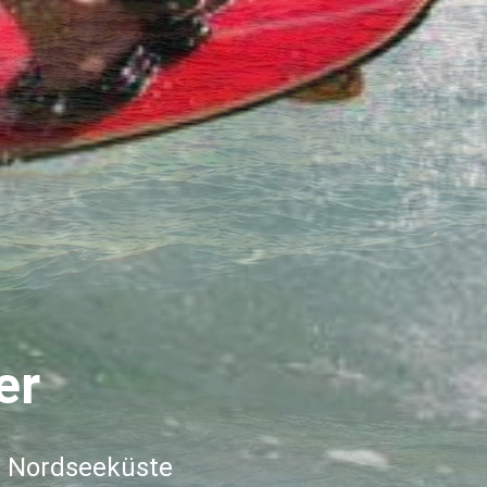
er
r Nordseeküste